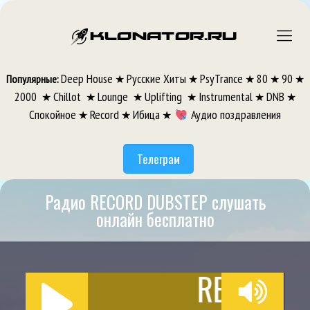
Deep House
Русские Хиты
PsyTrance
80
90
Популярные:
★
★
★
★
★
2000
Chillot
Lounge
Uplifting
Instrumental
DNB
★
★
★
★
★
★
Спокойное
Record
Ибица
Аудио поздравления
★
★
★
Телеграм
Радио RECORD DUBSTEP слушать
онлайн бесплатно
RECORD D