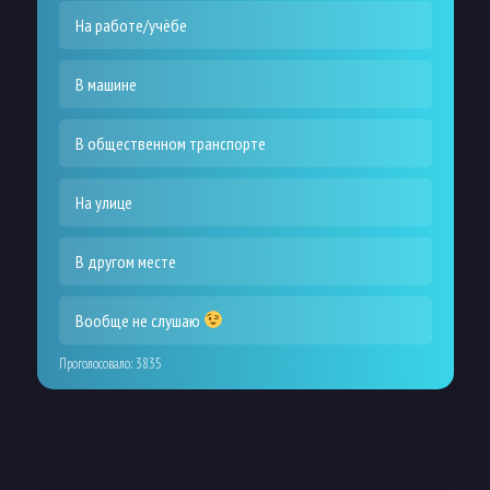
На работе/учёбе
В машине
В общественном транспорте
На улице
В другом месте
Вообще не слушаю
Проголосовало:
3835