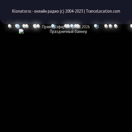
Klonator.ru -
онлайн радио
(с) 2004-2023 |
TranceLocation.com
❆
❆
❆
❆
❆
❆
❅
Прямой эфир от: 07.08.2026
❅
❅
❆
❆
❆
❆
❆