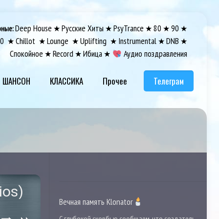
Deep House
Русские Хиты
PsyTrance
80
90
рные:
★
★
★
★
★
00
Chillot
Lounge
Uplifting
Instrumental
DNB
★
★
★
★
★
★
Спокойное
Record
Ибица
Аудио поздравления
★
★
★
ШАНСОН
КЛАССИКА
Прочее
Телеграм
ios)
Вечная память Klonator
С глубокой скорбью сообщаем, что создатель