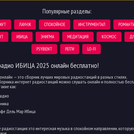
Популярные разделы:
АУТ
ЛАУНЖ
СПОКОЙНОЕ
ИНСТРУМЕНТАЛ
РОМАНТ
НТ
ИБИЦА
ЭНИГМА
МЕДИТАЦИЯ
КОСМОС
ДЛ
PSYBIENT
РЕГГИ
LO-FI
радио ИБИЦА 2025 онлайн бесплатно!
онлайн — это сборник лучших мировых радиостанций в разных стилях.
борника интернет радиостанций можно слушать онлайн и полностью бесп
такие как:
радио
оника
афе Дель Мар Ибица
e радиостанция это интересная музыка в спокойном направлении, которую
ице.