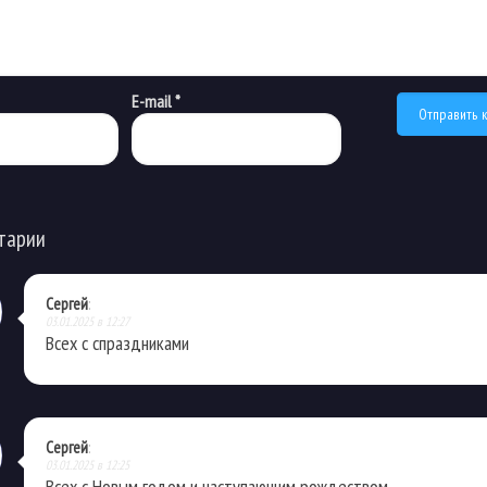
E-mail
*
тарии
Сергей
:
03.01.2025 в 12:27
Всех с спраздниками
Сергей
:
03.01.2025 в 12:25
Всех с Новым годом и наступающим рождеством