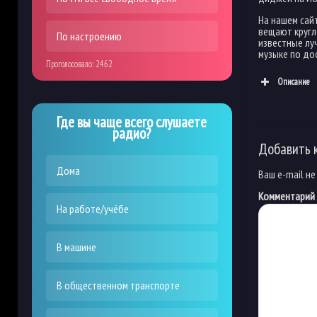
На нашем сай
вещают кругло
По настроению
известные луч
музыке по до
Проголосовало:
2462
Описание
Где вы чаще всего слушаете
радио?
Добавить 
Дома
Ваш e-mail не
Комментарий
На работе/учёбе
В машине
В общественном транспорте