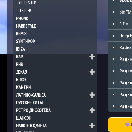
BLUE 
CHILLSTEP
TRIP-HOP
bigFM 
PHONK
1.FM- 
HARDSTYLE
REMIX
Deep H
SYNTHPOP
Radio 
IBIZA
RAP
Радио 
RNB
Радио 
ДЖАЗ
БЛЮЗ
Радио
КАНТРИ
ЛАТИНО/САЛЬСА
Радио 
РУССКИЕ ХИТЫ
Радио 
РЕТРО ДИСКОТЕКА
ШАНСОН
П
HARD ROCK/METAL