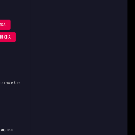
ИКА
Я СНА
латно и без
 играют