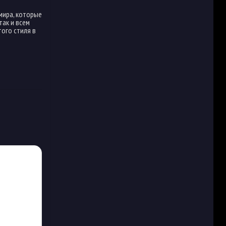
мира, которые
так и всем
того стиля в