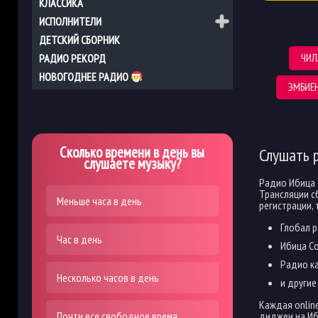
КЛАССИКА
ИСПОЛНИТЕЛИ
ДЕТСКИЙ СБОРНИК
РАДИО РЕКОРД
ЧИЛ
НОВОГОДНЕЕ РАДИО
ЭМБИЕ
Сколько времени в день вы
Слушать 
слушаете музыку?
Радио Ибица 
Трансляции с
Меньше часа в день
регистрации, 
Глобал 
Час в день
Ибица С
Радио к
Несколько часов в день
и другие
Каждая onlin
Почти все свободное время
диджеи на Иб