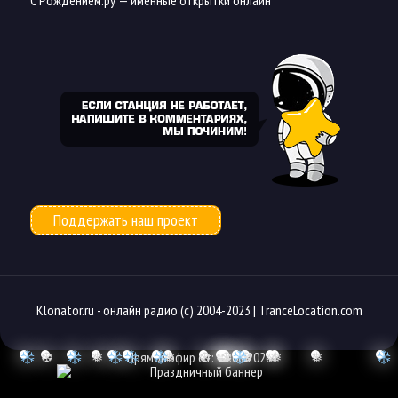
Поддержать наш проект
Klonator.ru -
онлайн радио
(с) 2004-2023 |
TranceLocation.com
❆
❅
Прямой эфир от: 10.08.2026
❅
❆
❆
❆
❆
❆
❆
❅
❅
❅
❅