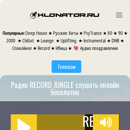
Deep House
Русские Хиты
PsyTrance
80
90
Популярные:
★
★
★
★
★
2000
Chillot
Lounge
Uplifting
Instrumental
DNB
★
★
★
★
★
★
Спокойное
Record
Ибица
Аудио поздравления
★
★
★
Телеграм
Радио RECORD JUNGLE слушать онлайн
бесплатно
RECORD J