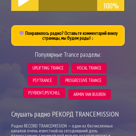
100%
Понравилось радио? Оставьте комментарий внизу
страницы, мы будем рады! ↓
Популярные Trance разделы:
UPLIFTING TRANCE
VOCAL TRANCE
PSYTRANCE
PROGRESSIVE TRANCE
PSYBIENT/PSYCHILL
ARMIN VAN BUUREN
Слушать радио РЕКОРД TRANCEMISSION
Радио RECORD TRANCEMISSION — один из бесчисленных
каналов очень известной на сегодняшний день
радиостанции танцевальной музыки, которая крутит в