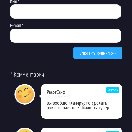
Имя
*
E-mail
*
4 Комментарии
Ответить
РакотСкиф
:
25.01.2024 в 18:35
вы вообще планируете сделать
приложение свое? было бы супер