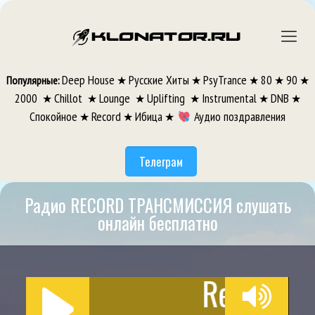
Deep House
Русские Хиты
PsyTrance
80
90
Популярные:
★
★
★
★
★
2000
Chillot
Lounge
Uplifting
Instrumental
DNB
★
★
★
★
★
★
Спокойное
Record
Ибица
Аудио поздравления
★
★
★
Телеграм
Радио RECORD ТРАНСМИССИЯ слушать
онлайн бесплатно
Record Tra