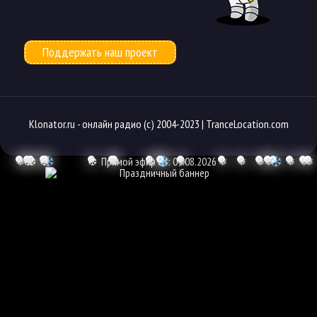
Поддержать наш проект
Klonator.ru -
онлайн радио
(с) 2004-2023 |
TranceLocation.com
❅
❆
❆
❆
❆
Прямой эфир от: 09.08.2026
❅
❅
❆
❅
❅
❅
❅
❅
❅
❅
❅