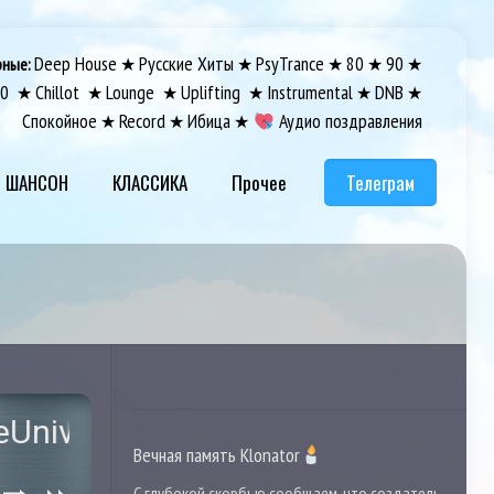
Deep House
Русские Хиты
PsyTrance
80
90
рные:
★
★
★
★
★
00
Chillot
Lounge
Uplifting
Instrumental
DNB
★
★
★
★
★
★
Спокойное
Record
Ибица
Аудио поздравления
★
★
★
ШАНСОН
КЛАССИКА
Прочее
Телеграм
se
Вечная память Klonator
С глубокой скорбью сообщаем, что создатель