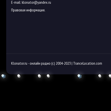
E-mail:
klonator@yandex.ru
Правовая информация.
Klonator.ru -
онлайн радио
(с) 2004-2023 |
TranceLocation.com
❆
❆
❅
❅