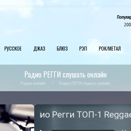
Популя
20
РУССКОЕ
ДЖАЗ
БЛЮЗ
РЭП
РОК/МЕТАЛ
Радио РЕГГИ слушать онлайн
Радио онлайн
Радио РЕГГИ слушать онлайн
адио Регги ТОП-1 ReggaeUniver