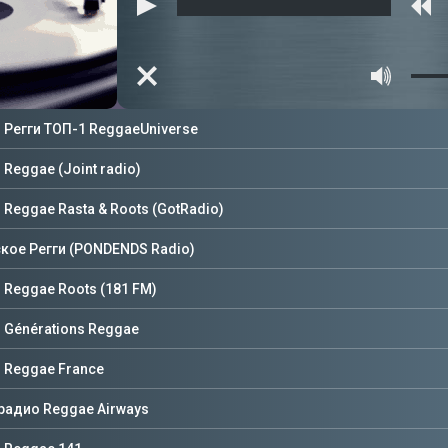
00:00
00:00
 Регги ТОП-1 ReggaeUniverse
Reggae (Joint radio)
 Reggae Rasta & Roots (GotRadio)
кое Регги (PONDENDS Radio)
 Reggae Roots (181 FM)
 Générations Reggae
 Reggae France
 радио Reggae Airways