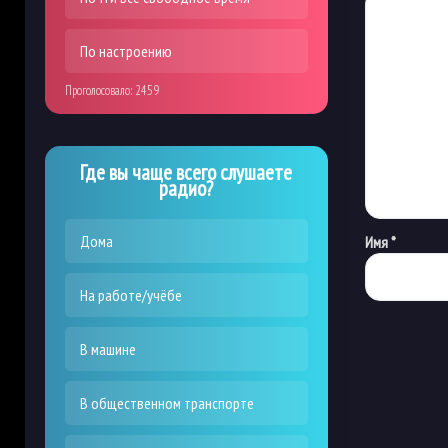
По настроению
Проголосовало:
2459
Где вы чаще всего слушаете
радио?
Дома
Имя
*
На работе/учёбе
В машине
В общественном транспорте