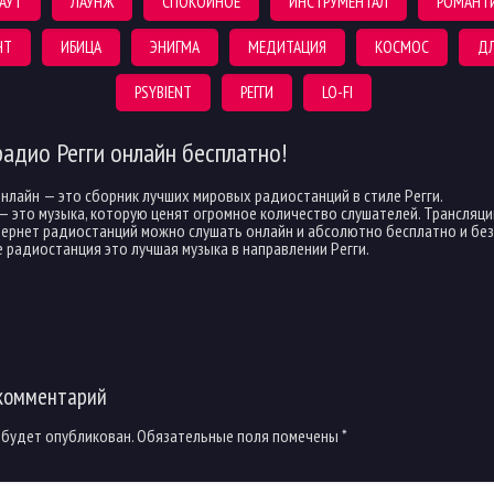
АУТ
ЛАУНЖ
СПОКОЙНОЕ
ИНСТРУМЕНТАЛ
РОМАНТ
НТ
ИБИЦА
ЭНИГМА
МЕДИТАЦИЯ
КОСМОС
ДЛ
PSYBIENT
РЕГГИ
LO-FI
радио Регги онлайн бесплатно!
онлайн — это сборник лучших мировых радиостанций в стиле Регги.
 — это музыка, которую ценят огромное количество слушателей. Трансляци
ернет радиостанций можно слушать онлайн и абсолютно бесплатно и без 
e радиостанция это лучшая музыка в направлении Регги.
комментарий
 будет опубликован.
Обязательные поля помечены
*