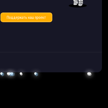
Поддержать наш проект
❅
❅
❆
❆