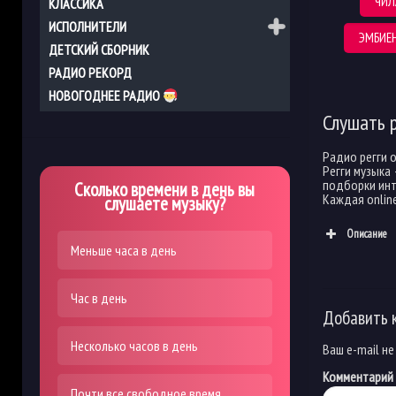
ЧИЛ
КЛАССИКА
ИСПОЛНИТЕЛИ
ЭМБИЕ
ДЕТСКИЙ СБОРНИК
РАДИО РЕКОРД
НОВОГОДНЕЕ РАДИО
Слушать 
Радио регги 
Регги музыка
подборки инт
Сколько времени в день вы
Каждая onlin
слушаете музыку?
Описание
Меньше часа в день
Час в день
Добавить 
Несколько часов в день
Ваш e-mail не
Комментарий
Почти все свободное время