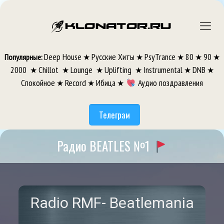
Deep House
Русские Хиты
PsyTrance
80
90
Популярные:
★
★
★
★
★
2000
Chillot
Lounge
Uplifting
Instrumental
DNB
★
★
★
★
★
★
Спокойное
Record
Ибица
Аудио поздравления
★
★
★
Телеграм
Радио BEATLES №1
Radio RMF- Beatlemania