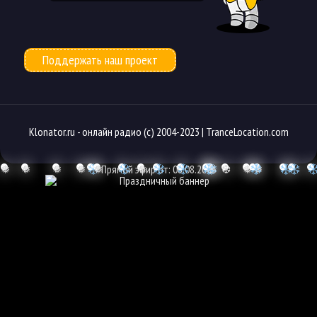
Поддержать наш проект
Klonator.ru -
онлайн радио
(с) 2004-2023 |
TranceLocation.com
❅
❅
❅
❅
❅
Прямой эфир от: 08.08.2026
❅
❆
❆
❅
❅