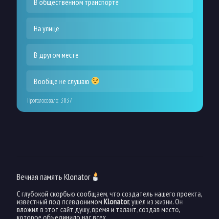
В общественном транспорте
На улице
В другом месте
Вообще не слушаю
Проголосовало:
3837
Вечная память Klonator
С глубокой скорбью сообщаем, что создатель нашего проекта,
известный под псевдонимом
Klonator
, ушёл из жизни. Он
вложил в этот сайт душу, время и талант, создав место,
которое объединило нас всех.