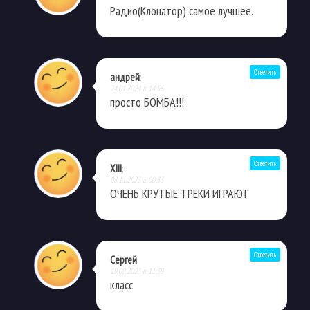
Радио(Клонатор) самое лучшее.
Ответить
андрей
:
24.01.2024 в 14:56
просто БОМБА!!!
Ответить
XIII
:
08.11.2023 в 00:33
ОЧЕНЬ КРУТЫЕ ТРЕКИ ИГРАЮТ
Ответить
Сергей
:
19.08.2023 в 11:39
класс