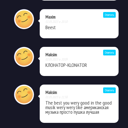
Ответить
Maxim
:
02.05.2023 в 20:10
Beest
Ответить
Maksim
:
02.05.2023 в 20:09
КЛОНАТОР-KLONATOR
Ответить
Maksim
:
01.05.2023 в 11:38
The best you wery good in the good
musik wery wery like американская
музыка просто пушка лучшая