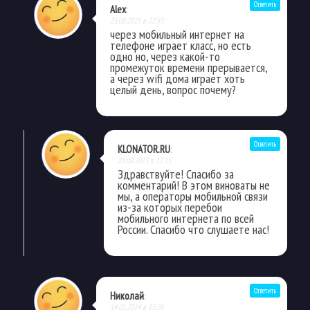
Ответить
Alex
:
25.08.2025 в 22:55
через мобильный интернет на
телефоне играет класс, но есть
одно но, через какой-то
промежуток времени прерывается,
а через wifi дома играет хоть
целый день, вопрос почему?
Ответить
KLONATOR.RU
:
28.08.2025 в 17:15
Здравствуйте! Спасибо за
комментарий! В этом виноваты не
мы, а операторы мобильной связи
из-за которых перебои
мобильного интернета по всей
России. Спасибо что слушаете нас!
Ответить
Николай
:
14.05.2024 в 13:28