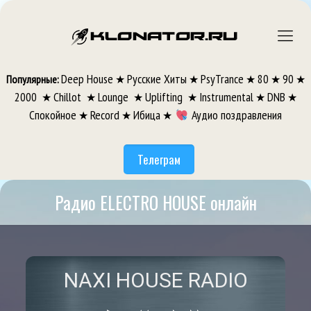
Deep House
Русские Хиты
PsyTrance
80
90
Популярные:
★
★
★
★
★
2000
Chillot
Lounge
Uplifting
Instrumental
DNB
★
★
★
★
★
★
Спокойное
Record
Ибица
Аудио поздравления
★
★
★
Телеграм
Радио ELECTRO HOUSE онлайн
NAXI HOUSE RADIO