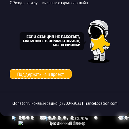
С Рождением.ру
— именные открытки онлайн
Поддержать наш проект
Klonator.ru -
онлайн радио
(с) 2004-2023 |
TranceLocation.com
❆
❅
❅
❆
❆
❆
Прямой эфир от: 09.08.2026
❆
❆
❅
❆
❆
❆
❆
❆
❆
❅