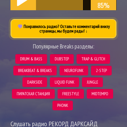
85%
Понравилось радио? Оставьте комментарий внизу
страницы, мы будем рады! ↓
Популярные Breaks разделы:
DRUM & BASS
DUBSTEP
TRAP & GLITCH
BREAKBEAT & BREAKS
NEUROFUNK
2-STEP
DARKSIDE
LIQUID FUNK
JUNGLE
ПИРАТСКАЯ СТАНЦИЯ
FREESTYLE
MIDTEMPO
PHONK
Слушать радио РЕКОРД ДАРКСАЙД