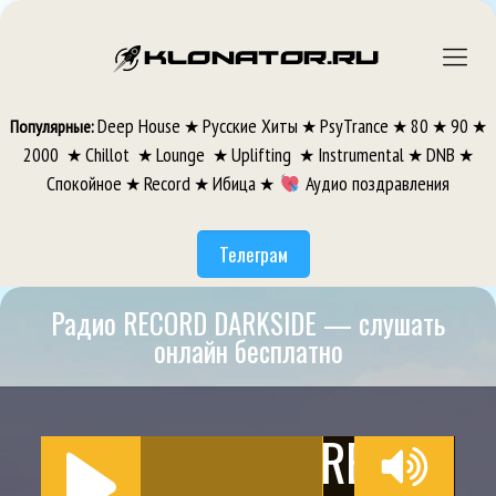
Deep House
Русские Хиты
PsyTrance
80
90
Популярные:
★
★
★
★
★
2000
Chillot
Lounge
Uplifting
Instrumental
DNB
★
★
★
★
★
★
Спокойное
Record
Ибица
Аудио поздравления
★
★
★
Телеграм
Радио RECORD DARKSIDE — слушать
онлайн бесплатно
RECORD D