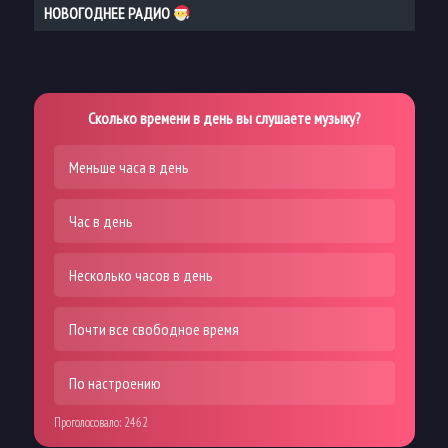
НОВОГОДНЕЕ РАДИО
Сколько времени в день вы слушаете музыку?
Меньше часа в день
Час в день
Несколько часов в день
Почти все свободное время
По настроению
Проголосовало:
2462