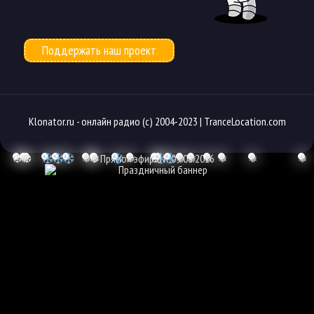
Поддержать наш проект
Klonator.ru -
онлайн радио
(с) 2004-2023 |
TranceLocation.com
❆
❅
❆
❅
❆
❅
Прямой эфир от: 09.08.2026
❅
❆
❅
❅
❅
❅
❅
❅