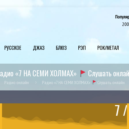
Популя
20
РУССКОЕ
ДЖАЗ
БЛЮЗ
РЭП
РОК/МЕТАЛ
адио «7 НА СЕМИ ХОЛМАХ»
Слушать онла
Радио онлайн
Радио «7 НА СЕМИ ХОЛМАХ»
Слушать онлайн
7 / н