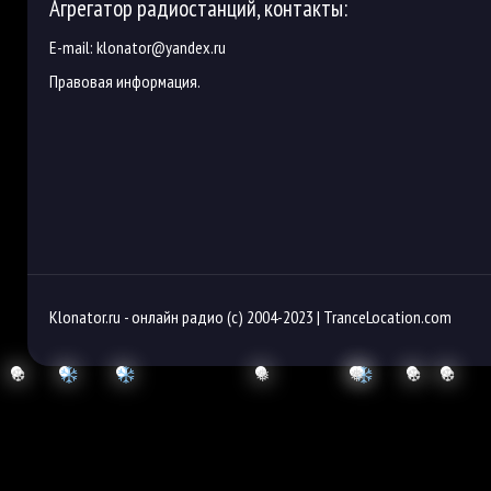
Агрегатор радиостанций, контакты:
E-mail:
klonator@yandex.ru
Правовая информация.
Klonator.ru -
онлайн радио
(с) 2004-2023 |
TranceLocation.com
❆
❅
❅
❆
❆