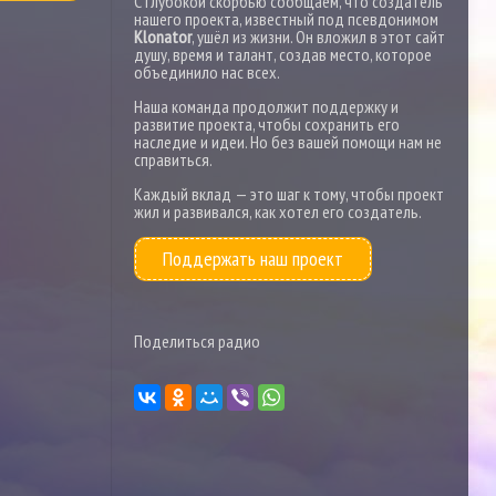
С глубокой скорбью сообщаем, что создатель
нашего проекта, известный под псевдонимом
Klonator
, ушёл из жизни. Он вложил в этот сайт
душу, время и талант, создав место, которое
объединило нас всех.
Наша команда продолжит поддержку и
развитие проекта, чтобы сохранить его
наследие и идеи. Но без вашей помощи нам не
справиться.
Каждый вклад — это шаг к тому, чтобы проект
жил и развивался, как хотел его создатель.
Поддержать наш проект
Поделиться радио