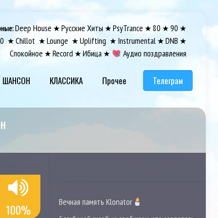
Deep House
Русские Хиты
PsyTrance
80
90
рные:
★
★
★
★
★
00
Chillot
Lounge
Uplifting
Instrumental
DNB
★
★
★
★
★
★
Спокойное
Record
Ибица
Аудио поздравления
★
★
★
ШАНСОН
КЛАССИКА
Прочее
Телеграм
йн
а семи холмах 104.7 FM
Вечная память Klonator
100%