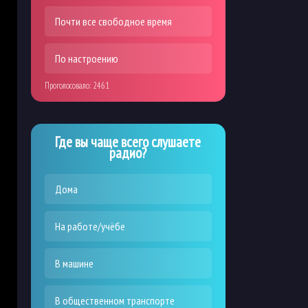
Почти все свободное время
По настроению
Проголосовало:
2461
Где вы чаще всего слушаете
радио?
Дома
На работе/учёбе
В машине
В общественном транспорте