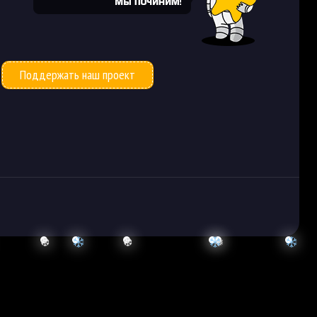
Поддержать наш проект
❆
❆
❅