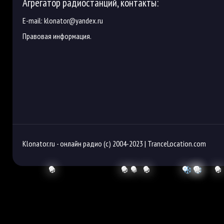
Агрегатор радиостанций, контакты:
E-mail:
klonator@yandex.ru
Правовая информация.
Klonator.ru -
онлайн радио
(с) 2004-2023 |
TranceLocation.com
❆
❆
❅
❆
❆
❆
❆