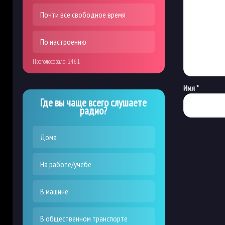
Почти все свободное время
По настроению
Проголосовало:
2461
Имя
*
Где вы чаще всего слушаете
радио?
Дома
На работе/учёбе
В машине
В общественном транспорте