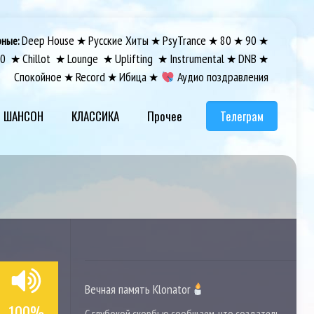
Deep House
Русские Хиты
PsyTrance
80
90
рные:
★
★
★
★
★
00
Chillot
Lounge
Uplifting
Instrumental
DNB
★
★
★
★
★
★
Спокойное
Record
Ибица
Аудио поздравления
★
★
★
ШАНСОН
КЛАССИКА
Прочее
Телеграм
Вечная память Klonator
100%
С глубокой скорбью сообщаем, что создатель