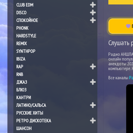
CLUB EDM
DISCO
СПОКОЙНОЕ
П
PHONK
HARDSTYLE
Слушать
REMIX
SYNTHPOP
Радио АНШЛАГ
IBIZA
онлайн попул
анекдоты 202
RAP
компьютере. 
RNB
Все каналы
Р
ДЖАЗ
БЛЮЗ
КАНТРИ
ЛАТИНО/САЛЬСА
РУССКИЕ ХИТЫ
РЕТРО ДИСКОТЕКА
ШАНСОН