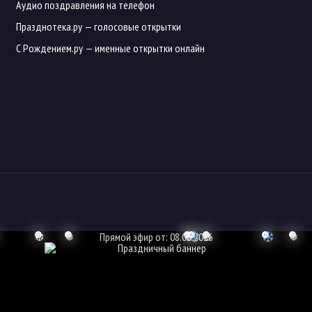
Аудио поздравления на телефон
Празднотека.ру
— голосовые открытки
С Рождением.ру
— именные открытки онлайн
❆
❅
Прямой эфир от: 08.08.2026
❆
❆
❅