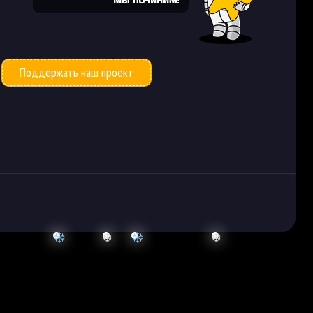
Поддержать наш проект
❆
❆