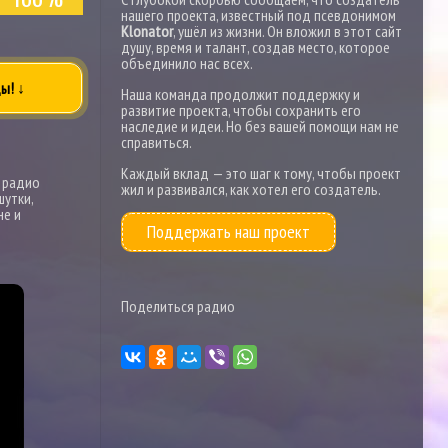
нашего проекта, известный под псевдонимом
Klonator
, ушёл из жизни. Он вложил в этот сайт
душу, время и талант, создав место, которое
объединило нас всех.
ы! ↓
Наша команда продолжит поддержку и
развитие проекта, чтобы сохранить его
наследие и идеи. Но без вашей помощи нам не
справиться.
Каждый вклад — это шаг к тому, чтобы проект
 радио
жил и развивался, как хотел его создатель.
шутки,
не и
Поддержать наш проект
Поделиться радио