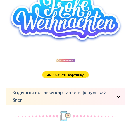
Скачать картинку
Коды для вставки картинки в форум, сайт,
блог