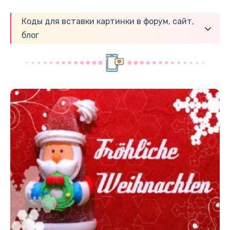
Коды для вставки картинки в форум, сайт,
блог