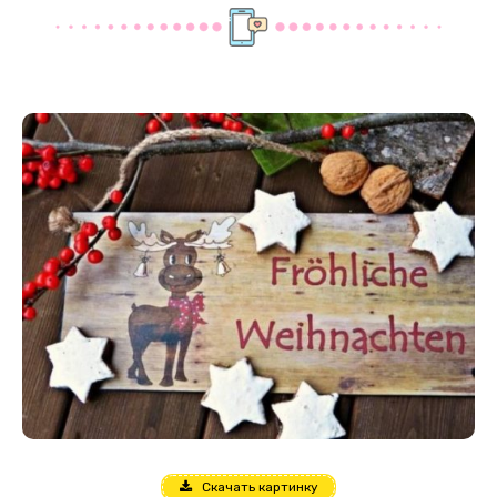
Скачать картинку