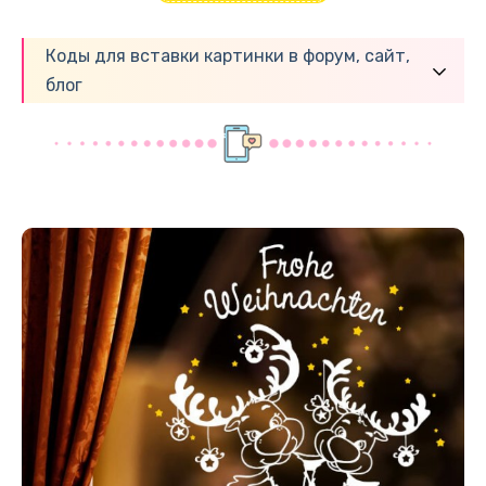
Коды для вставки картинки в форум, сайт,
блог