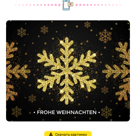
Скачать картинку