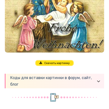
Скачать картинку
Коды для вставки картинки в форум, сайт,
блог