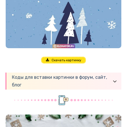
Скачать картинку
Коды для вставки картинки в форум, сайт,
блог