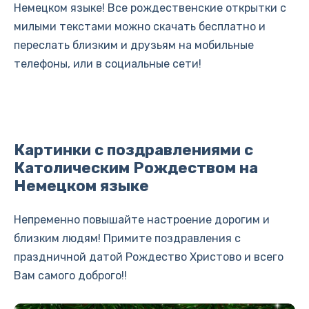
Немецком языке! Все рождественские открытки с
милыми текстами можно скачать бесплатно и
переслать близким и друзьям на мобильные
телефоны, или в социальные сети!
Картинки с поздравлениями с
Католическим Рождеством на
Немецком языке
Непременно повышайте настроение дорогим и
близким людям! Примите поздравления с
праздничной датой Рождество Христово и всего
Вам самого доброго!!