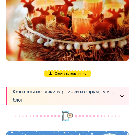
Скачать картинку
Коды для вставки картинки в форум, сайт,
блог