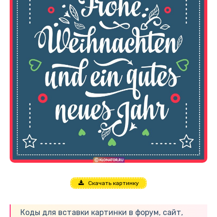
Скачать картинку
Коды для вставки картинки в форум, сайт,