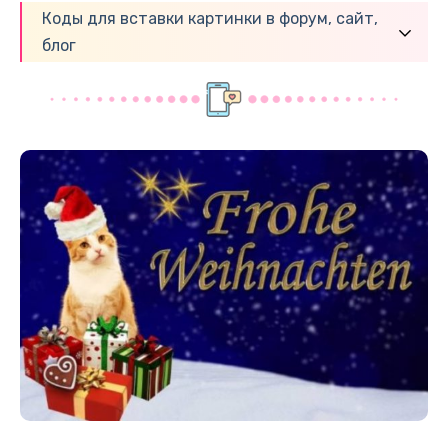
Коды для вставки картинки в форум, сайт,
блог