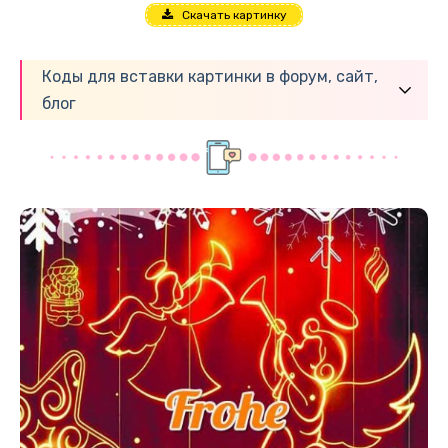
Скачать картинку
Коды для вставки картинки в форум, сайт,
блог