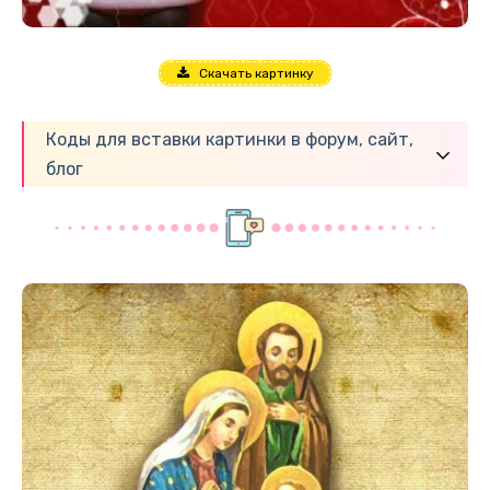
Скачать картинку
Коды для вставки картинки в форум, сайт,
блог