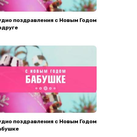
удио поздравления с Новым Годом
одруге
удио поздравления с Новым Годом
абушке