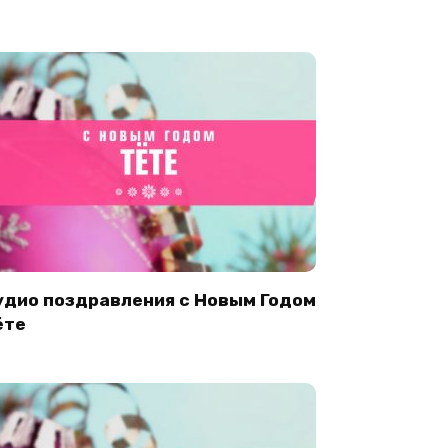
удио поздравления с Новым Годом
ёте