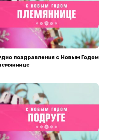
удио поздравления с Новым Годом
лемяннице