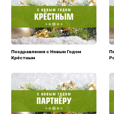
Поздравления с Новым Годом
П
Крёстным
Р