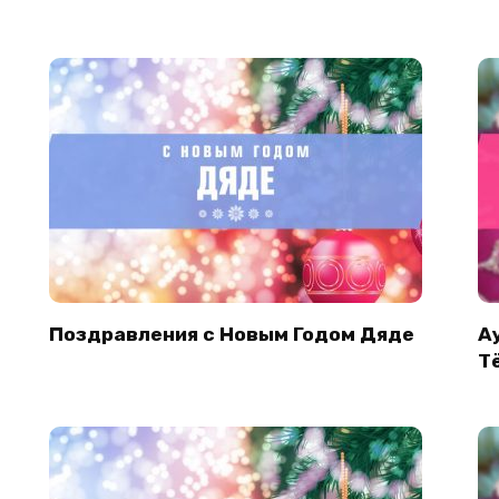
Поздравления с Новым Годом Дяде
А
Т