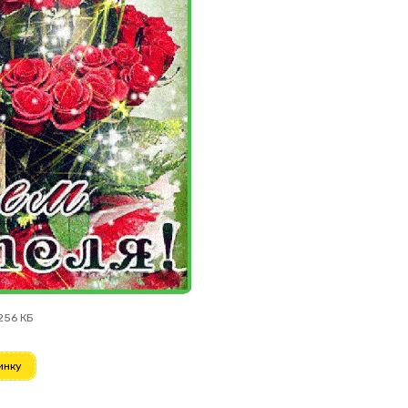
256 КБ
инку