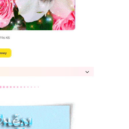
116 КБ
инку