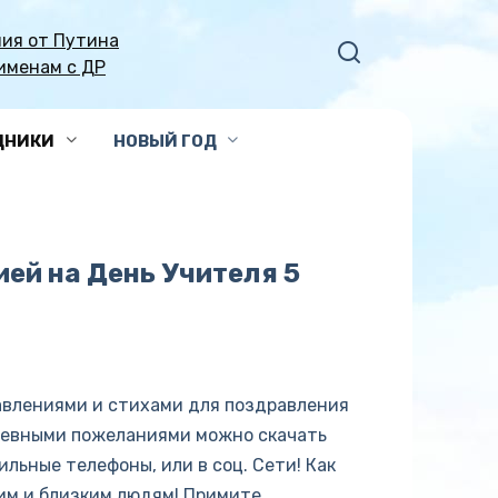
ия от Путина
именам с ДР
ДНИКИ
НОВЫЙ ГОД
ей на День Учителя 5
авлениями и стихами для поздравления
шевными пожеланиями можно скачать
льные телефоны, или в соц. Сети! Как
им и близким людям! Примите