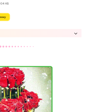
204 КБ
инку