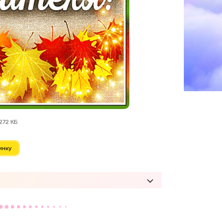
272 КБ
инку