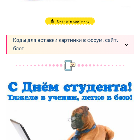
Скачать картинку
Коды для вставки картинки в форум, сайт,
блог