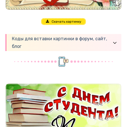
Скачать картинку
Коды для вставки картинки в форум, сайт,
блог