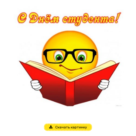
Скачать картинку