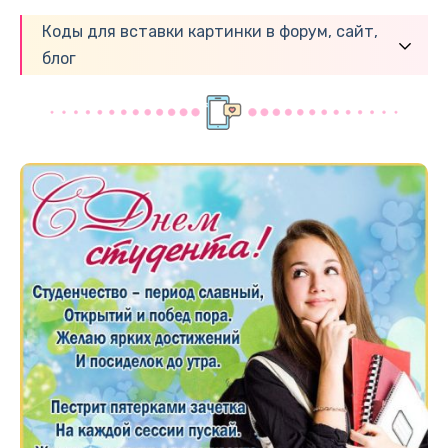
Коды для вставки картинки в форум, сайт,
блог