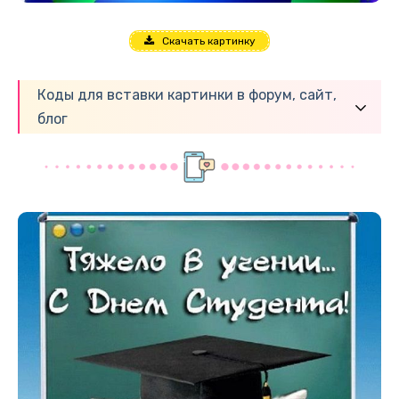
Скачать картинку
Коды для вставки картинки в форум, сайт,
блог