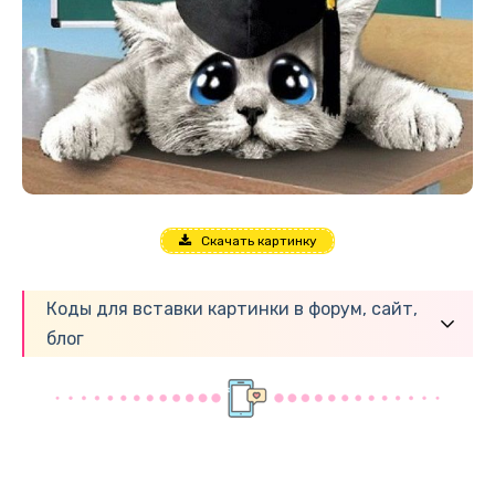
Скачать картинку
Коды для вставки картинки в форум, сайт,
блог