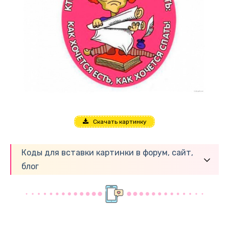
Скачать картинку
Коды для вставки картинки в форум, сайт,
блог