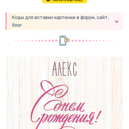
Скачать картинку
Коды для вставки картинки в форум, сайт,
блог