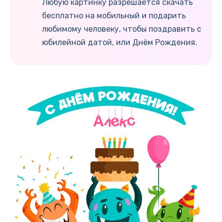
Любую картинку разрешается скачать
бесплатно на мобильный и подарить
любимому человеку, чтобы поздравить с
юбилейной датой, или Днём Рождения.