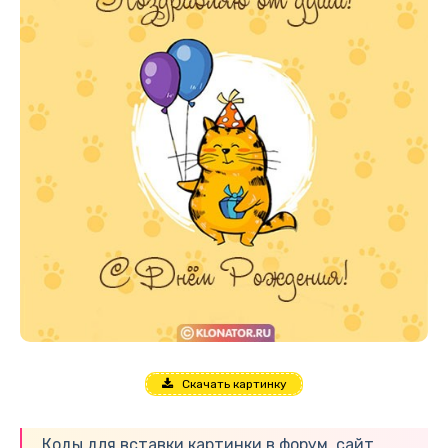
Скачать картинку
Коды для вставки картинки в форум, сайт,