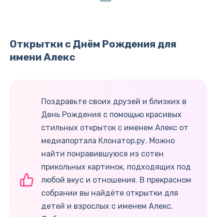
Открытки с Днём Рождения для
имени Алекс
Поздравьте своих друзей и близких в
День Рождения с помощью красивых
стильных открыток с именем Алекс от
медиапортала Клонатор.ру. Можно
найти понравившуюся из сотен
прикольных картинок, подходящих под
любой вкус и отношения. В прекрасном
собрании вы найдёте открытки для
детей и взрослых с именем Алекс.