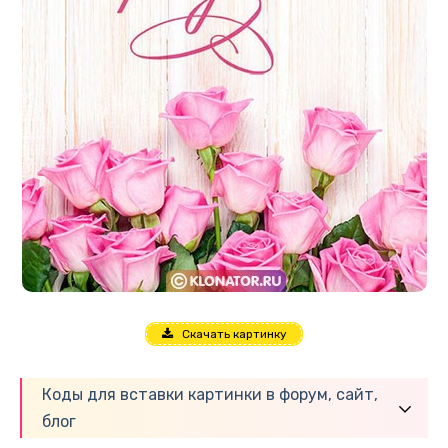
Скачать картинку
Коды для вставки картинки в форум, сайт,
блог