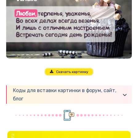
Скачать картинку
Коды для вставки картинки в форум, сайт,
блог