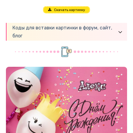
Скачать картинку
Коды для вставки картинки в форум, сайт,
блог