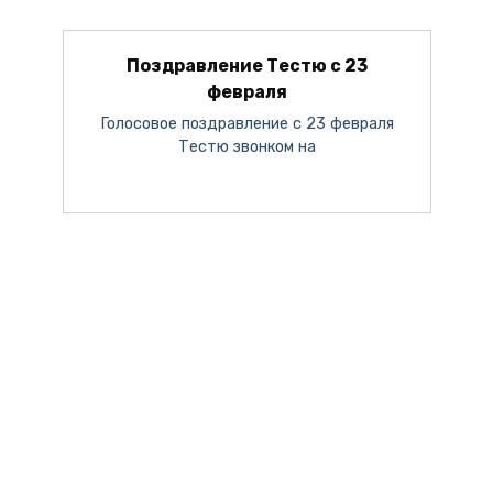
Поздравление Тестю с 23
февраля
Голосовое поздравление с 23 февраля
Тестю звонком на
Поздравление с 8 марта от Путина
День Мужчин 2023
С Новым Годом 2024
С Днём Матери