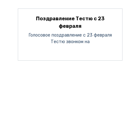
Поздравление Тестю с 23
февраля
Голосовое поздравление с 23 февраля
Тестю звонком на
Поздравление с 8 марта от Путина
День Мужчин 2023
С Новым Годом 2024
С Днём Матери