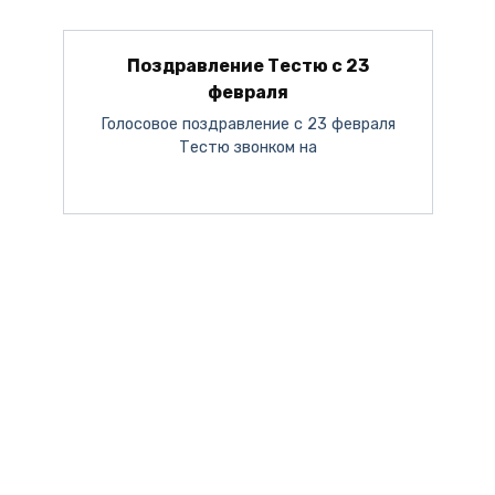
Поздравление Тестю с 23
февраля
Голосовое поздравление с 23 февраля
Тестю звонком на
Поздравление с 8 марта от Путина
День Мужчин 2023
С Новым Годом 2024
С Днём Матери