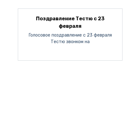
Поздравление Тестю с 23
февраля
Голосовое поздравление с 23 февраля
Тестю звонком на
Поздравление с 8 марта от Путина
День Мужчин 2023
С Новым Годом 2024
С Днём Матери