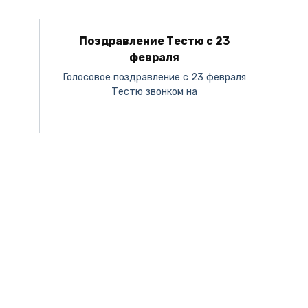
Поздравление Тестю с 23
февраля
Голосовое поздравление с 23 февраля
Тестю звонком на
Поздравление с 8 марта от Путина
День Мужчин 2023
С Новым Годом 2024
С Днём Матери