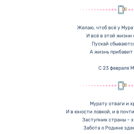
Желаю, чтоб всё у Мура
И всё в этой жизни 
Пускай сбываютс
А жизнь прибавит
С 23 февраля М
Мурату отваги и 
И в юности ловкой, и в почт
Заступник страны – х
Забота о Родине зде