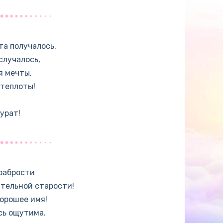
та получалось,
случалось,
я мечты,
 теплоты!
урат!
храбрости
ительной старости!
орошее имя!
сь ощутима.