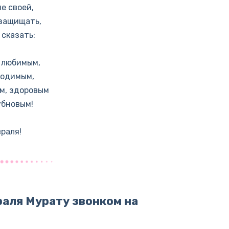
е своей,
 защищать,
 сказать:
ь любимым,
ходимым,
м, здоровым
убновым!
враля!
раля Мурату звонком на