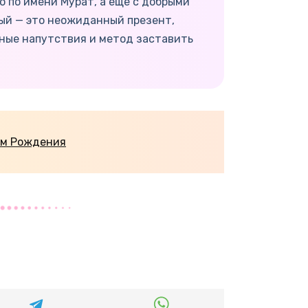
о по имени Мурат, а ещё с добрыми
ный — это неожиданный презент,
ные напутствия и метод заставить
ём Рождения