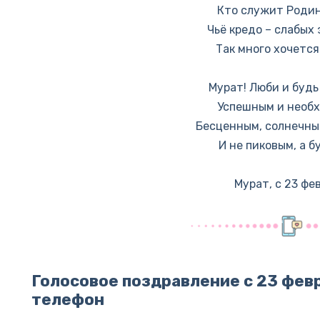
Кто служит Родин
Чьё кредо – слабых
Так много хочется
Мурат! Люби и буд
Успешным и необ
Бесценным, солнечны
И не пиковым, а б
Мурат, с 23 фе
Голосовое поздравление с 23 фев
телефон