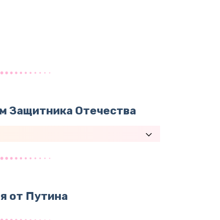
ём Защитника Отечества
я от Путина