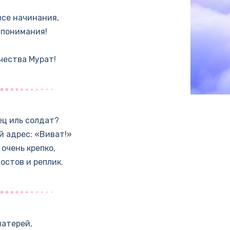
все начинания,
 понимания!
чества Мурат!
ец иль солдат?
й адрес: «Виват!»
очень крепко,
тостов и реплик.
матерей,