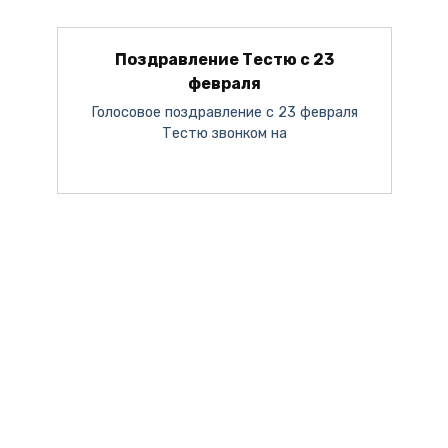
Поздравление Тестю с 23
февраля
Голосовое поздравление с 23 февраля
Тестю звонком на
Поздравление с 8 марта от Путина
День Мужчин 2023
С Новым Годом 2024
С Днём Матери