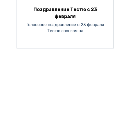
Поздравление Тестю с 23
февраля
Голосовое поздравление с 23 февраля
Тестю звонком на
Поздравление с 8 марта от Путина
День Мужчин 2023
С Новым Годом 2024
С Днём Матери
Онлайн чат поддержки аудио поздравлений
на этой