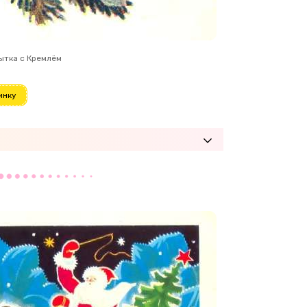
ытка с Кремлём
инку